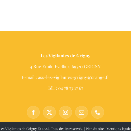
Les Vigilantes de Grigny
4 Rue Emile Evellier, 69520 GRIGNY
E-mail : ass-les-vigilantes-grigny@orange.fr
Tél. : 04 78 73 17 67
Les Vigilantes de Grigny ©
2026. Tous droits réservés. |
Plan du site
|
Mentions légale