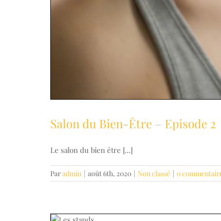
Salon du Bien-Être – Episode 2
Le salon du bien être [...]
Par
admin
|
août 6th, 2020
|
Non classé
|
0 commentair