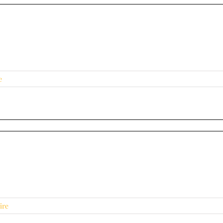
e
ire