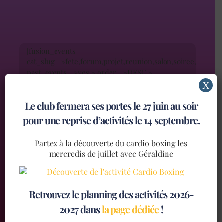
[fusion_events
cat_slug= »fete,forum,projet,reunion,salon,soiree,stage »
past_events= »yes » order= »DESC »
number_posts= »4″ columns= »4″
X
column_spacing= » » picture_size= »auto »
Le club fermera ses portes le 27 juin au soir
padding_top= » » padding_right= » »
padding_bottom= » » padding_left= » »
pour une reprise d’activités le 14 septembre.
content_alignment= »center »
content_length= » » excerpt_length= » »
Partez à la découverte du cardio boxing les
strip_html= » » pagination= »no »
mercredis de juillet avec Géraldine
hide_on_mobile= »small-visibility,medium-
visibility,large-visibility » class= » » id= » » /]
Retrouvez le planning des activités 2026-
2027 dans
la page dédiée
!
TOUTES LES ACTUALITÉS